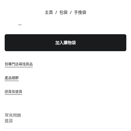
顏色:
干邑色
主頁
/
包袋
/
手挽袋
追蹤我們 facebook
追蹤我們 instagram
追蹤我們 twitter
追蹤我們 youtube
聯絡方法
加入購物袋
+852 2603 9501
透過 WhatsApp 給我們留言
聯絡方法
到專門店尋找商品
查找專門店
網站地圖
產品細節
支援
送貨及退貨
Miu Miu 服務
追蹤訂單
常見問題
退貨