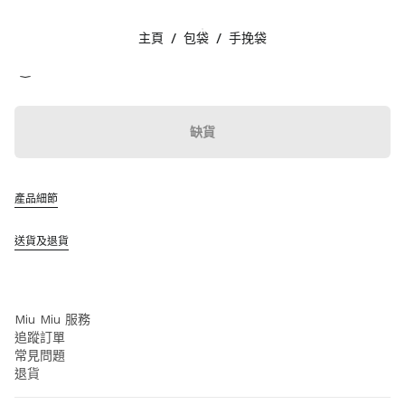
顏色:
藍色/白蘭地色
主頁
/
包袋
/
手挽袋
追蹤我們 facebook
追蹤我們 instagram
追蹤我們 twitter
追蹤我們 youtube
聯絡方法
缺貨
+852 2603 9501
透過 WhatsApp 給我們留言
聯絡方法
產品細節
查找專門店
網站地圖
送貨及退貨
支援
Miu Miu 服務
追蹤訂單
常見問題
退貨