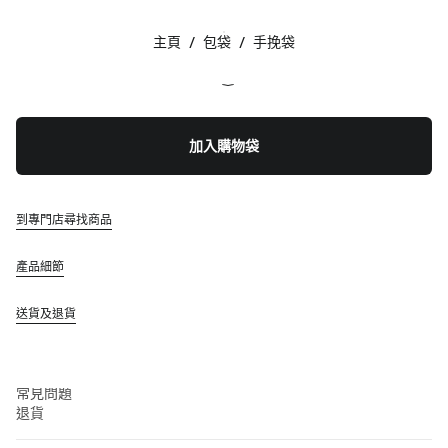
顏色:
湖水藍
主頁
/
包袋
/
手挽袋
追蹤我們 facebook
追蹤我們 instagram
追蹤我們 twitter
追蹤我們 youtube
聯絡方法
加入購物袋
+852 2603 9501
透過 WhatsApp 給我們留言
聯絡方法
到專門店尋找商品
查找專門店
網站地圖
產品細節
支援
送貨及退貨
Miu Miu 服務
追蹤訂單
常見問題
退貨