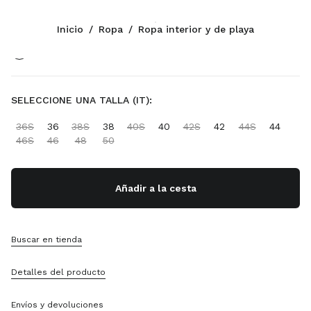
Color:
Blanco/Rojo/Bermellón
Inicio
/
Ropa
/
Ropa interior y de playa
Síganos facebook
Síganos instagram
Síganos twitter
Síganos youtube
Síganos tiktok
Síganos snapchat
CONTACTOS
SELECCIONE UNA TALLA (IT):
+34 91 123 77 74
36S
36
38S
38
40S
40
42S
42
44S
44
Escríbanos Por WhatsApp
46S
46
48
50
Contactos
Localizador De Tiendas
Sitemap
Añadir a la cesta
ASISTENCIA
Buscar en tienda
Servicios Miu Miu
Seguimiento Del Pedido
Detalles del producto
Preguntas Frecuentes
Devoluciones
Envíos y devoluciones