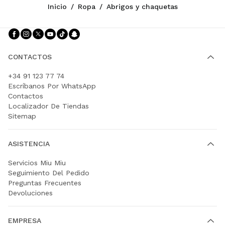
Inicio
/
Ropa
/
Abrigos y chaquetas
Síganos facebook
Síganos instagram
Síganos twitter
Síganos youtube
Síganos tiktok
Síganos snapchat
CONTACTOS
+34 91 123 77 74
Escríbanos Por WhatsApp
Contactos
Localizador De Tiendas
Sitemap
ASISTENCIA
Servicios Miu Miu
Seguimiento Del Pedido
Preguntas Frecuentes
Devoluciones
EMPRESA