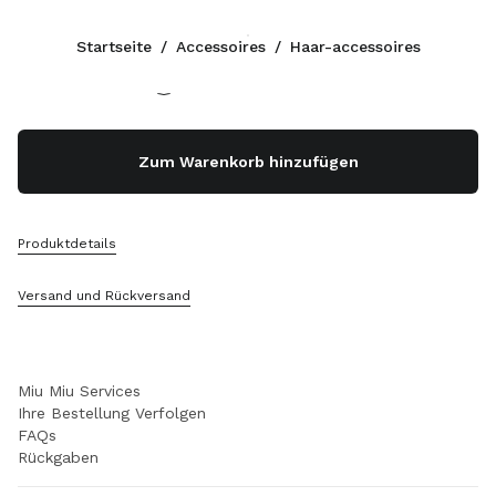
Farbe:
Lavendelblau
Startseite
/
Accessoires
/
Haar-accessoires
Folgen Sie uns facebook
Folgen Sie uns instagram
Folgen Sie uns twitter
Folgen Sie uns youtube
Folgen Sie uns tiktok
Folgen Sie uns snapchat
KONTAKTE
Zum Warenkorb hinzufügen
+49 30 3080 9277
Schreiben Sie Uns Per WhatsApp
Kontakte
Produktdetails
Store Locator
Sitemap
Versand und Rückversand
SUPPORT
Miu Miu Services
Ihre Bestellung Verfolgen
FAQs
Rückgaben