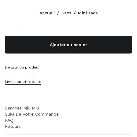
Couleur:
Blanc
Accueil
/
Sacs
/
Mini sacs
Suivez-nous facebook
Suivez-nous instagram
Suivez-nous twitter
Suivez-nous youtube
Suivez-nous tiktok
Suivez-nous snapchat
CONTACTS
Ajouter au panier
+41 43 508 3668
Écrivez-Nous Sur WhatsApp
Contacts
Détails du produit
Localisation Boutique
Sitemap
Livraison et retours
ASSISTANCE
Services Miu Miu
Suivi De Votre Commande
FAQ
Retours