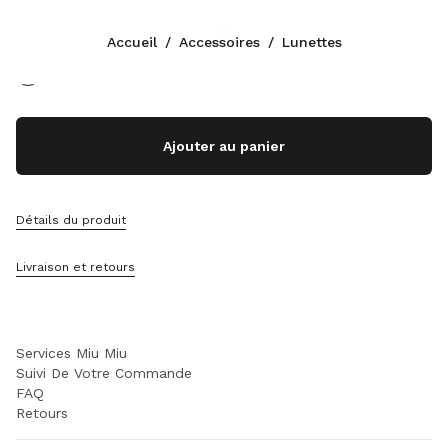
Couleur:
Verre Transparent Blue Ray
Accueil
/
Accessoires
/
Lunettes
Suivez-nous facebook
Suivez-nous instagram
Suivez-nous twitter
Suivez-nous youtube
Suivez-nous tiktok
Suivez-nous snapchat
CONTACTS
Ajouter au panier
+41 43 508 3668
Écrivez-Nous Sur WhatsApp
Contacts
Détails du produit
Localisation Boutique
Sitemap
Livraison et retours
ASSISTANCE
Services Miu Miu
Suivi De Votre Commande
FAQ
Retours