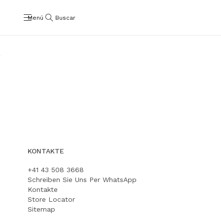
Menú
Buscar
Rendez-vous
Wander
Kaufen
Kaufen
KONTAKTE
+41 43 508 3668
Schreiben Sie Uns Per WhatsApp
Kontakte
Store Locator
Sitemap