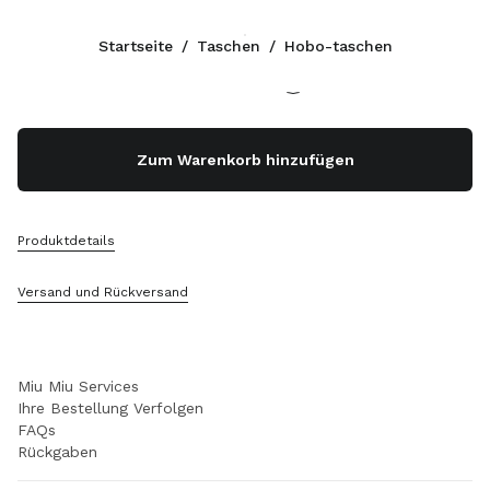
Farbe:
Silber
Startseite
/
Taschen
/
Hobo-taschen
Folgen Sie uns facebook
Folgen Sie uns instagram
Folgen Sie uns twitter
Folgen Sie uns youtube
Folgen Sie uns tiktok
Folgen Sie uns snapchat
KONTAKTE
Zum Warenkorb hinzufügen
+43 1 417 1279
Schreiben Sie Uns Per WhatsApp
Kontakte
Produktdetails
Store Locator
Sitemap
Versand und Rückversand
SUPPORT
Miu Miu Services
Ihre Bestellung Verfolgen
FAQs
Rückgaben