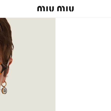
MiuMiu logo