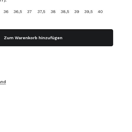
T):
36
36,5
37
37,5
38
38,5
39
39,5
40
Zum Warenkorb hinzufügen
and