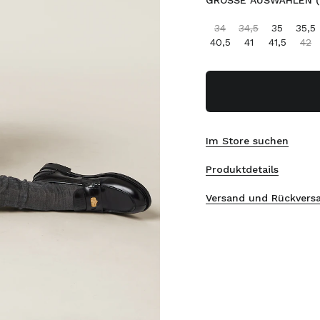
GRÖSSE AUSWÄHLEN (I
34
34,5
35
35,5
40,5
41
41,5
42
Im Store suchen
Produktdetails
Versand und Rückvers