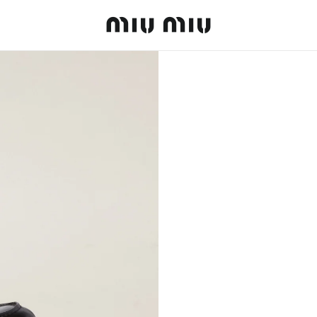
MiuMiu logo