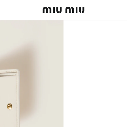
MiuMiu logo