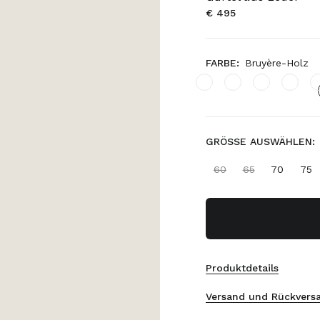
€ 495
FARBE:
Bruyère-Holz
GRÖSSE AUSWÄHLEN:
60
65
70
75
Produktdetails
Versand und Rückvers