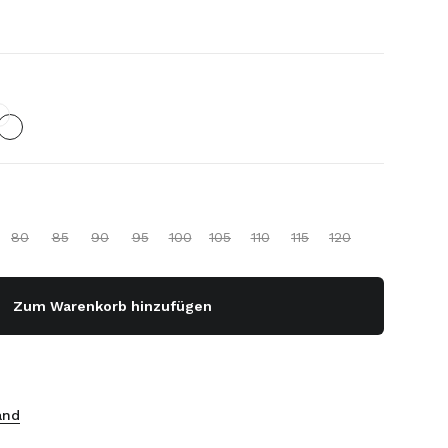
80
85
90
95
100
105
110
115
120
Zum Warenkorb hinzufügen
and