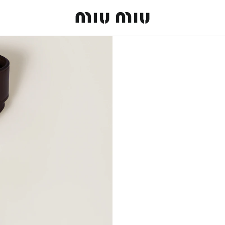
MiuMiu logo