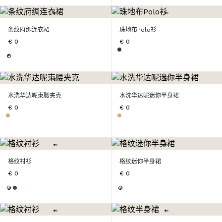
条纹府绸连衣裙
珠地布Polo衫
€ 0
€ 0
水洗华达呢束腰夹克
水洗华达呢迷你半身裙
€ 0
€ 0
格纹衬衫
格纹迷你半身裙
€ 0
€ 0