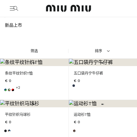
MiuMiu logo
新品上市
筛选
排序
条纹平纹针织T恤
五口袋丹宁牛仔裤
€ 0
€ 0
+2
平纹针织马球衫
运动衫T恤
€ 0
€ 0