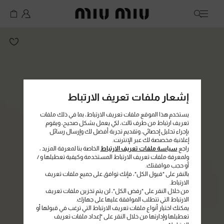
MiuMiu logo
إشعار ملفات تعريف الارتباط
يستخدم هذا الموقع ملفات تعريف الارتباط، بما في ذلك ملفات
تعريف ارتباط من طرف ثالث، لكي يعمل بشكل صحيح، ويقوم
بإجراء تحليل إحصائي، وتقديم تجربة أفضل لك وإرسال رسائل
إعلانية مخصصة لك عبر الإنترنت.
راجع
سياسة ملفات تعريف الارتباط
الخاصة بنا لمعرفة المزيد ،
ولمعرفة ملفات تعريف الارتباط المستخدمة وكيفية تعطيلها و /
أو حجب موافقتك.
بالنقر على "قبول الكل"، فإنك توافق على جميع ملفات تعريف
الارتباط.
من خلال النقر على "رفض الكل"، لن يتم تخزين ملفات تعريف
الارتباط التي تتطلب الموافقة عليها على جهازك.
يمكنك اختيار أنواع ملفات تعريف الارتباط التي ترغب في قبولها أو
تعطيلها وإدارتها من خلال النقر على "إعداد ملفات تعريف