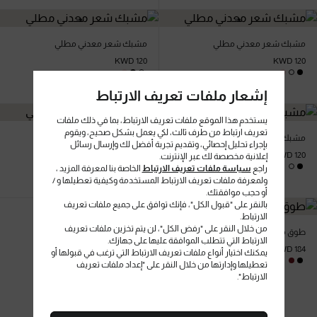
مشبك شعر معدني مطلي
مشبك شعر معدني مطلي
KWD 120
KWD 120
إشعار ملفات تعريف الارتباط
يستخدم هذا الموقع ملفات تعريف الارتباط، بما في ذلك ملفات
تعريف ارتباط من طرف ثالث، لكي يعمل بشكل صحيح، ويقوم
مشبك شعر معدني مطلي
مشبك شعر معدني مطلي
بإجراء تحليل إحصائي، وتقديم تجربة أفضل لك وإرسال رسائل
KWD 120
KWD 120
إعلانية مخصصة لك عبر الإنترنت.
راجع
سياسة ملفات تعريف الارتباط
الخاصة بنا لمعرفة المزيد ،
ولمعرفة ملفات تعريف الارتباط المستخدمة وكيفية تعطيلها و /
أو حجب موافقتك.
بالنقر على "قبول الكل"، فإنك توافق على جميع ملفات تعريف
الارتباط.
من خلال النقر على "رفض الكل"، لن يتم تخزين ملفات تعريف
طوق من جلد لمّاع
الارتباط التي تتطلب الموافقة عليها على جهازك.
KWD 184
يمكنك اختيار أنواع ملفات تعريف الارتباط التي ترغب في قبولها أو
تعطيلها وإدارتها من خلال النقر على "إعداد ملفات تعريف
الارتباط".