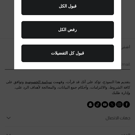
قبول الكل
الصفحة الرئيسية
/
الأكسسوارات
/
وأكسسوارات الشعر
رفض الكل
اشترك في نشرتنا الإخبارية
قبول كل التفضيلات
Email *
بتقديم هذا النموذج، تؤكد على أنك قد قرأت، وفهمت
سياسة الخصوصية
وتوافق على
كافة الشروط، والالتزامات، وأحكام جمع البيانات، والمعالجة لأهداف الرد على،
وإدارة طلبك
تابعنا facebook
تابعنا instagram
تابعنا twitter
تابعنا youtube
تابعنا tiktok
تابعنا snapchat
جهات الاتصال