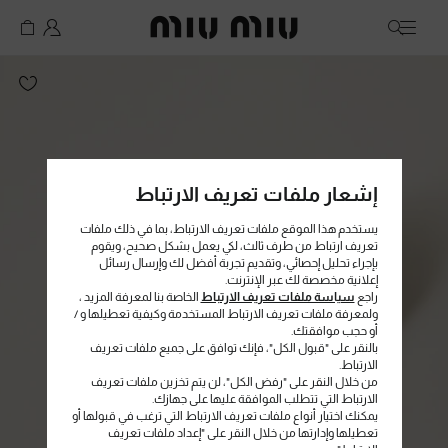
MiuMiu logo
إشعار ملفات تعريف الارتباط
يستخدم هذا الموقع ملفات تعريف الارتباط، بما في ذلك ملفات
تعريف ارتباط من طرف ثالث، لكي يعمل بشكل صحيح، ويقوم
بإجراء تحليل إحصائي، وتقديم تجربة أفضل لك وإرسال رسائل
إعلانية مخصصة لك عبر الإنترنت.
راجع
سياسة ملفات تعريف الارتباط
الخاصة بنا لمعرفة المزيد ،
ولمعرفة ملفات تعريف الارتباط المستخدمة وكيفية تعطيلها و /
أو حجب موافقتك.
بالنقر على "قبول الكل"، فإنك توافق على جميع ملفات تعريف
الارتباط.
من خلال النقر على "رفض الكل"، لن يتم تخزين ملفات تعريف
الارتباط التي تتطلب الموافقة عليها على جهازك.
يمكنك اختيار أنواع ملفات تعريف الارتباط التي ترغب في قبولها أو
تعطيلها وإدارتها من خلال النقر على "إعداد ملفات تعريف