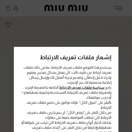
MiuMiu logo
إشعار ملفات تعريف الارتباط
يستخدم هذا الموقع ملفات تعريف الارتباط، بما في ذلك ملفات
تعريف ارتباط من طرف ثالث، لكي يعمل بشكل صحيح، ويقوم
بإجراء تحليل إحصائي، وتقديم تجربة أفضل لك وإرسال رسائل
إعلانية مخصصة لك عبر الإنترنت.
راجع
سياسة ملفات تعريف الارتباط
الخاصة بنا لمعرفة المزيد ،
ولمعرفة ملفات تعريف الارتباط المستخدمة وكيفية تعطيلها و /
أو حجب موافقتك.
بالنقر على "قبول الكل"، فإنك توافق على جميع ملفات تعريف
الارتباط.
من خلال النقر على "رفض الكل"، لن يتم تخزين ملفات تعريف
الارتباط التي تتطلب الموافقة عليها على جهازك.
يمكنك اختيار أنواع ملفات تعريف الارتباط التي ترغب في قبولها أو
تعطيلها وإدارتها من خلال النقر على "إعداد ملفات تعريف