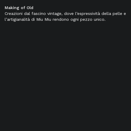
Making of Old
Colore:
Nero
Creazioni dal fascino vintage, dove l’espressività della pelle e
l’artigianalità di Miu Miu rendono ogni pezzo unico.
SELEZIONA TAGLIA (IT):
34
34,5
35
35,5
36
36,5
37
37,5
38
38,5
39
39,5
40
40,5
41
41,5
42
Aggiungi al carrello
Dettagli prodotto
Spedizioni & Resi