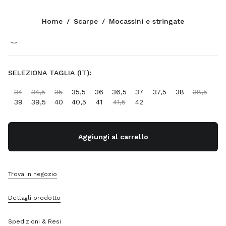
Colore:
Ecru
Home
/
Scarpe
/
Mocassini e stringate
Seguici facebook
Seguici instagram
Seguici twitter
Seguici youtube
Seguici tiktok
Seguici snapchat
CONTATTI
SELEZIONA TAGLIA (IT):
+39 02 947 52 140
34
34,5
35
35,5
36
36,5
37
37,5
38
38,5
Scrivici Su Whatsapp
39
39,5
40
40,5
41
41,5
42
Contatti
Trova Un Negozio
Sitemap
Aggiungi al carrello
SUPPORTO
Trova in negozio
Servizi Miu Miu
Traccia Il Tuo Ordine
Dettagli prodotto
FAQ
Resi
Spedizioni & Resi