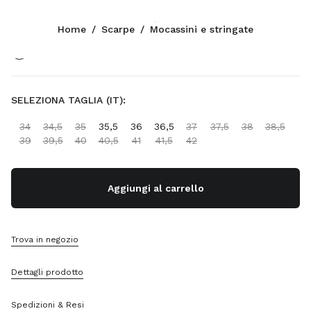
Colore:
Cannella
Home
/
Scarpe
/
Mocassini e stringate
Seguici facebook
Seguici instagram
Seguici twitter
Seguici youtube
Seguici tiktok
Seguici snapchat
CONTATTI
SELEZIONA TAGLIA (IT):
+39 02 947 52 140
34
34,5
35
35,5
36
36,5
37
37,5
38
38,5
Scrivici Su Whatsapp
39
39,5
40
40,5
41
41,5
42
Contatti
Trova Un Negozio
Sitemap
Aggiungi al carrello
SUPPORTO
Trova in negozio
Servizi Miu Miu
Traccia Il Tuo Ordine
Dettagli prodotto
FAQ
Resi
Spedizioni & Resi