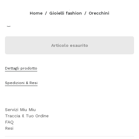
Colore:
Bianco
Home
/
Gioielli fashion
/
Orecchini
Seguici facebook
Seguici instagram
Seguici twitter
Seguici youtube
Seguici tiktok
Seguici snapchat
CONTATTI
Articolo esaurito
+39 02 947 52 140
Scrivici Su Whatsapp
Contatti
Dettagli prodotto
Trova Un Negozio
Sitemap
Spedizioni & Resi
SUPPORTO
Servizi Miu Miu
Traccia Il Tuo Ordine
FAQ
Resi