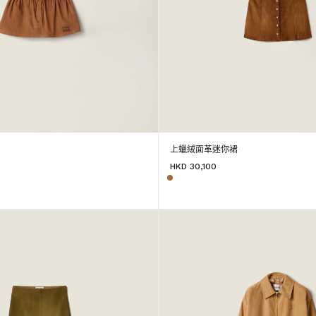
裙
上蠟絨面革迷你裙
HKD 30,100