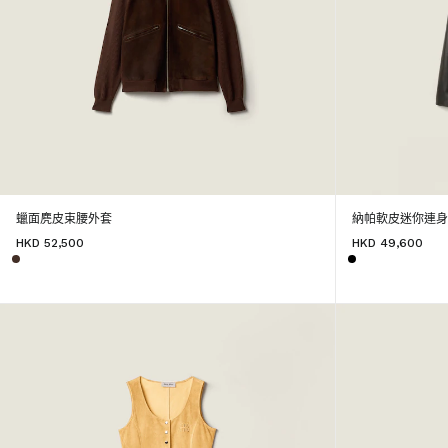
蠟面麂皮束腰外套
納帕軟皮迷你連
HKD 52,500
HKD 49,600