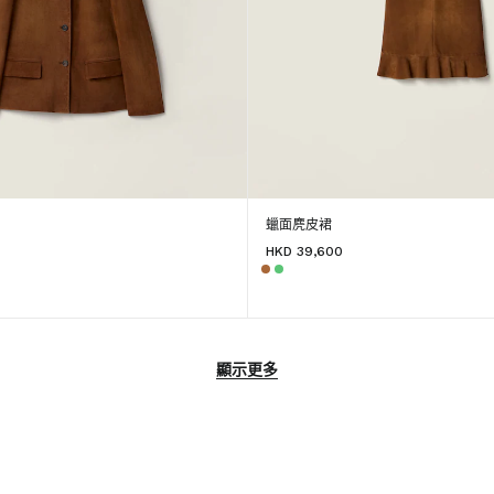
蠟面麂皮裙
HKD 39,600
顯示更多