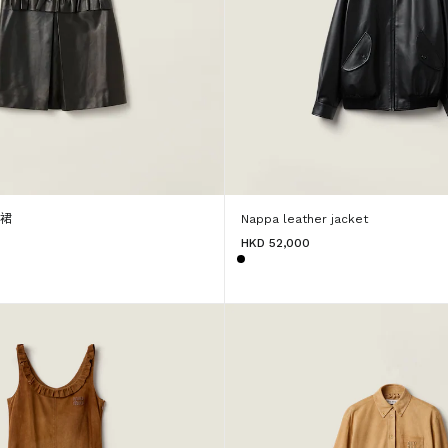
身裙
Nappa leather jacket
HKD 52,000