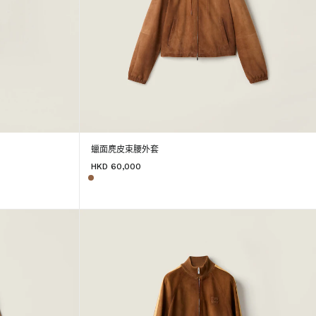
蠟面麂皮束腰外套
HKD 60,000