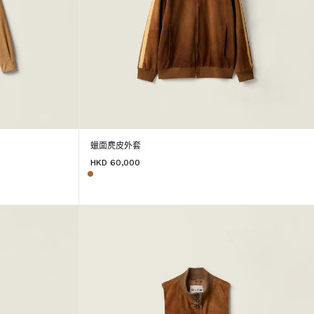
蠟面麂皮外套
HKD 60,000