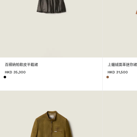
百褶納帕軟皮半截裙
上蠟絨面革迷你
HKD 35,300
HKD 31,500