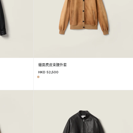
蠟面麂皮束腰外套
HKD 52,500