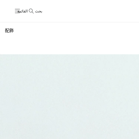
بحث
القائمة
配飾