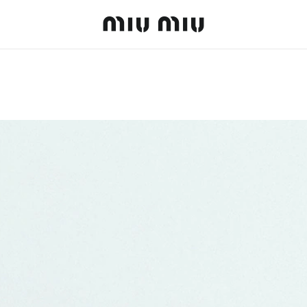
MiuMiu logo