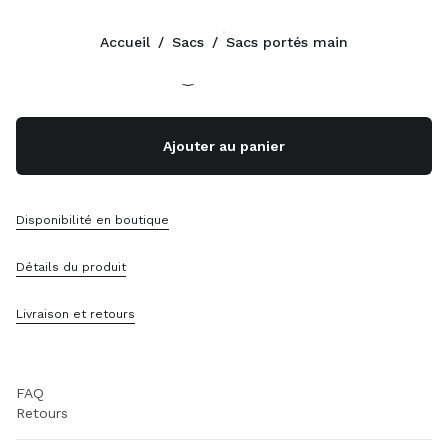
Couleur:
Bleu Lac
Accueil
/
Sacs
/
Sacs portés main
Suivez-nous facebook
Suivez-nous instagram
Suivez-nous twitter
Suivez-nous youtube
Suivez-nous tiktok
Suivez-nous snapchat
CONTACTS
Ajouter au panier
+33 1 889 91 946
Écrivez-Nous Sur WhatsApp
Contacts
Disponibilité en boutique
Localisation Boutique
Sitemap
Détails du produit
ASSISTANCE
Livraison et retours
Services Miu Miu
Suivi De Votre Commande
FAQ
Retours