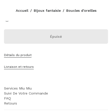
Couleur:
Blanc
Accueil
/
Bijoux fantaisie
/
Boucles d'oreilles
Suivez-nous facebook
Suivez-nous instagram
Suivez-nous twitter
Suivez-nous youtube
Suivez-nous tiktok
Suivez-nous snapchat
CONTACTS
Épuisé
+33 1 889 91 946
Écrivez-Nous Sur WhatsApp
Contacts
Détails du produit
Localisation Boutique
Sitemap
Livraison et retours
ASSISTANCE
Services Miu Miu
Suivi De Votre Commande
FAQ
Retours