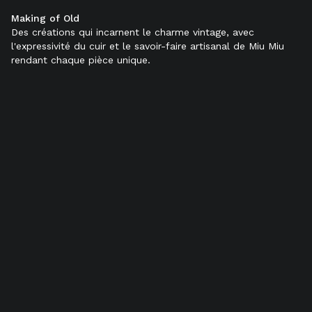
Making of Old
Couleur:
Noir
Des créations qui incarnent le charme vintage, avec
l'expressivité du cuir et le savoir-faire artisanal de Miu Miu
rendant chaque pièce unique.
TAILLE (IT):
34
34,5
35
35,5
36
36,5
37
37,5
38
38,5
39
39,5
40
40,5
41
41,5
42
Ajouter au panier
Disponibilité en boutique
Détails du produit
Livraison et retours