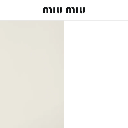
MiuMiu logo