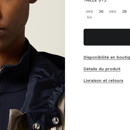
TAILLE (IT):
36S
36
38S
38
50
Disponibilité en bouti
Détails du produit
Livraison et retours