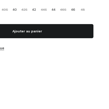
40S
40
42S
42
44S
44
46S
46
48
Ajouter au panier
que