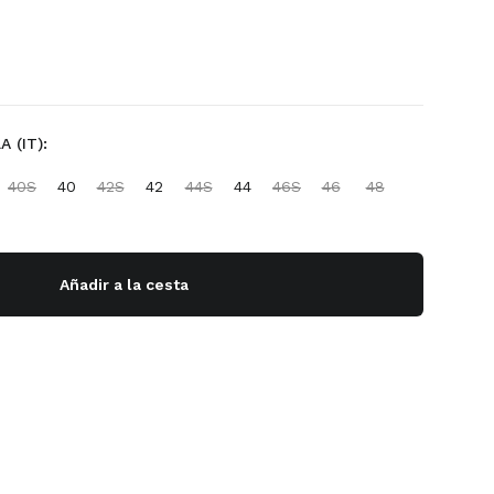
 (IT):
40S
40
42S
42
44S
44
46S
46
48
Añadir a la cesta