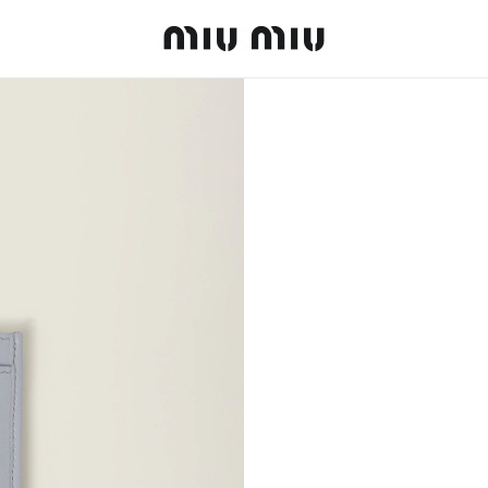
MiuMiu logo