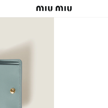
MiuMiu logo