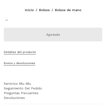
Color:
Negro
Inicio
/
Bolsos
/
Bolsos de mano
Síganos facebook
Síganos instagram
Síganos twitter
Síganos youtube
Síganos tiktok
Síganos snapchat
CONTACTOS
Agotado
+34 91 123 77 74
Escríbanos Por WhatsApp
Contactos
Detalles del producto
Localizador De Tiendas
Sitemap
Envíos y devoluciones
ASISTENCIA
Servicios Miu Miu
Seguimiento Del Pedido
Preguntas Frecuentes
Devoluciones