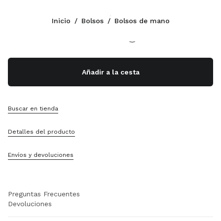
Color:
Blanco Calizo
Inicio
/
Bolsos
/
Bolsos de mano
Síganos facebook
Síganos instagram
Síganos twitter
Síganos youtube
Síganos tiktok
Síganos snapchat
CONTACTOS
Añadir a la cesta
+34 91 123 77 74
Escríbanos Por WhatsApp
Contactos
Buscar en tienda
Localizador De Tiendas
Sitemap
Detalles del producto
ASISTENCIA
Envíos y devoluciones
Servicios Miu Miu
Seguimiento Del Pedido
Preguntas Frecuentes
Devoluciones