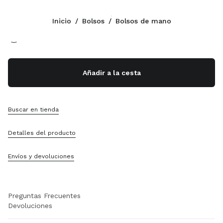
Color:
Negro
Inicio
/
Bolsos
/
Bolsos de mano
Síganos facebook
Síganos instagram
Síganos twitter
Síganos youtube
Síganos tiktok
Síganos snapchat
CONTACTOS
Añadir a la cesta
+34 91 123 77 74
Escríbanos Por WhatsApp
Contactos
Buscar en tienda
Localizador De Tiendas
Sitemap
Detalles del producto
ASISTENCIA
Envíos y devoluciones
Servicios Miu Miu
Seguimiento Del Pedido
Preguntas Frecuentes
Devoluciones