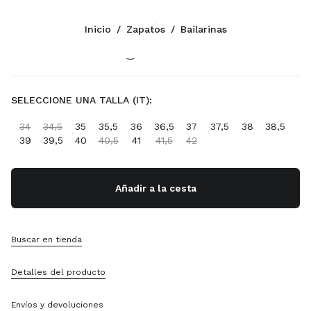
Color:
Marrón Chocolate
Inicio
/
Zapatos
/
Bailarinas
Síganos facebook
Síganos instagram
Síganos twitter
Síganos youtube
Síganos tiktok
Síganos snapchat
CONTACTOS
SELECCIONE UNA TALLA (IT):
+34 91 123 77 74
34
34,5
35
35,5
36
36,5
37
37,5
38
38,5
Escríbanos Por WhatsApp
39
39,5
40
40,5
41
41,5
42
Contactos
Localizador De Tiendas
Sitemap
Añadir a la cesta
ASISTENCIA
Buscar en tienda
Servicios Miu Miu
Seguimiento Del Pedido
Detalles del producto
Preguntas Frecuentes
Devoluciones
Envíos y devoluciones