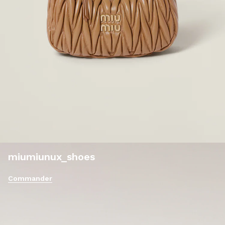
miumiunux_shoes
Commander