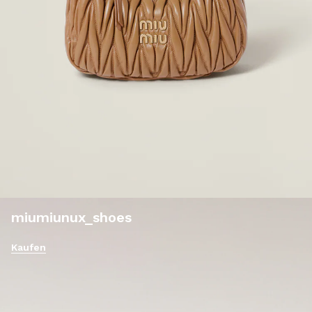
miumiunux_shoes
Kaufen